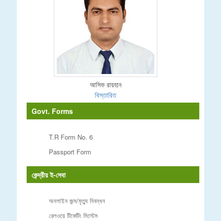
আসিফ রায়হান
বিস্তারিত
Govt. Forms
T.R Form No. 6
Passport Form
কেন্দ্রীয় ই-সেবা
অনলাইন জন্ম/মৃত্যু নিবন্ধন
রেলওয়ে টিকেটিং সিস্টেম