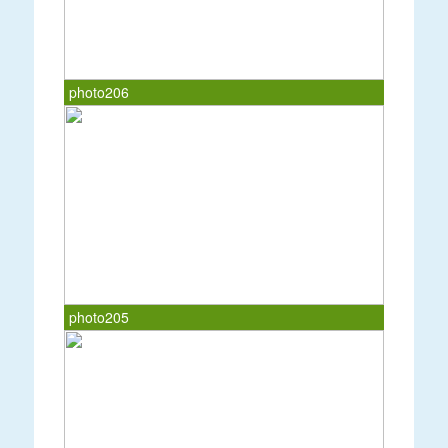
photo206
photo205