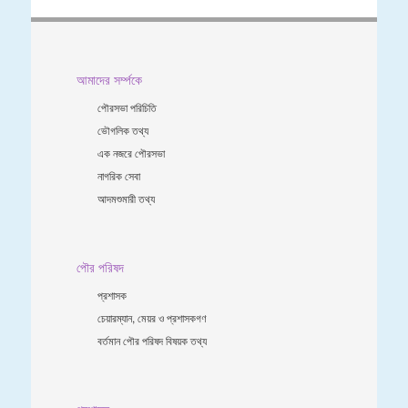
আমাদের সর্ম্পকে
পৌরসভা পরিচিতি
ভৌগলিক তথ্য
এক নজরে পৌরসভা
নাগরিক সেবা
আদমশুমারী তথ্য
পৌর পরিষদ
প্রশাসক
চেয়ারম্যান, মেয়র ও প্রশাসকগণ
বর্তমান পৌর পরিষদ বিষয়ক তথ্য