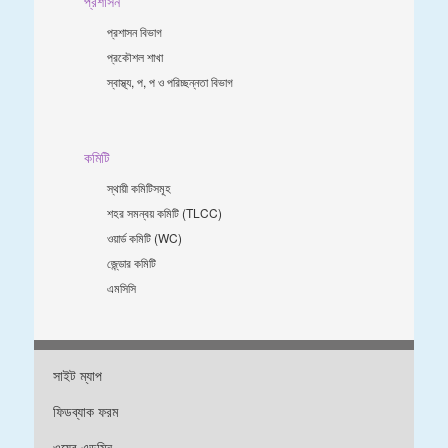
প্রশাসন
প্রশাসন বিভাগ
প্রকৌশল শাখা
স্বাস্থ্য, প, প ও পরিচ্ছন্নতা ‍বিভাগ
কমিটি
স্থায়ী কমিটিসমূহ
শহর সমন্বয় কমিটি (TLCC)
ওয়ার্ড কমিটি (WC)
জে্ন্ডার কমিটি
এমসিসি
সাইট ম্যাপ
ফিডব্যাক ফরম
ওয়েব এডমিন