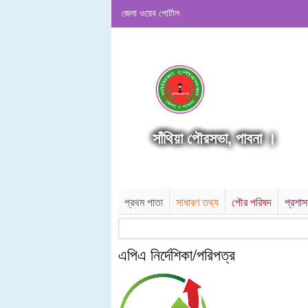
জেলা ওয়েব পোর্টাল
সাঁথিয়া পৌরসভা, পাবনা ।
প্রথম পাতা
সাধারণ তথ্য
পৌর পরিষদ
প্রশা
এপিএ নির্দেশিকা/পরিপত্র