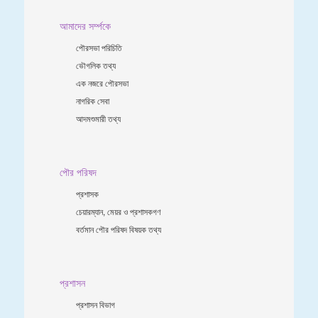
আমাদের সর্ম্পকে
পৌরসভা পরিচিতি
ভৌগলিক তথ্য
এক নজরে পৌরসভা
নাগরিক সেবা
আদমশুমারী তথ্য
পৌর পরিষদ
প্রশাসক
চেয়ারম্যান, মেয়র ও প্রশাসকগণ
বর্তমান পৌর পরিষদ বিষয়ক তথ্য
প্রশাসন
প্রশাসন বিভাগ