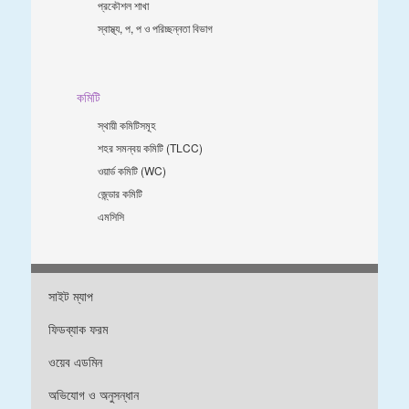
প্রকৌশল শাখা
স্বাস্থ্য, প, প ও পরিচ্ছন্নতা ‍বিভাগ
কমিটি
স্থায়ী কমিটিসমূহ
শহর সমন্বয় কমিটি (TLCC)
ওয়ার্ড কমিটি (WC)
জে্ন্ডার কমিটি
এমসিসি
সাইট ম্যাপ
ফিডব্যাক ফরম
ওয়েব এডমিন
অভিযোগ ও অনুসন্ধান