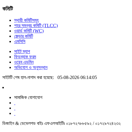
কমিটি
স্থায়ী কমিটিসমূহ
শহর সমন্বয় কমিটি (TLCC)
ওয়ার্ড কমিটি (WC)
জে্ন্ডার কমিটি
এমসিসি
সাইট ম্যাপ
ফিডব্যাক ফরম
ওয়েব এডমিন
অভিযোগ ও অনুসন্ধান
সাইটটি শেষ হাল-নাগাদ করা হয়েছে:
05-08-2026 06:14:05
সামাজিক যোগাযোগ
ডিজাইন & ডেভেলপড বাইঃ এফএলআইটিঃ ০১৮৭২৭৮৮৫৯২ / ০১৭২৯৭২৪২৩২