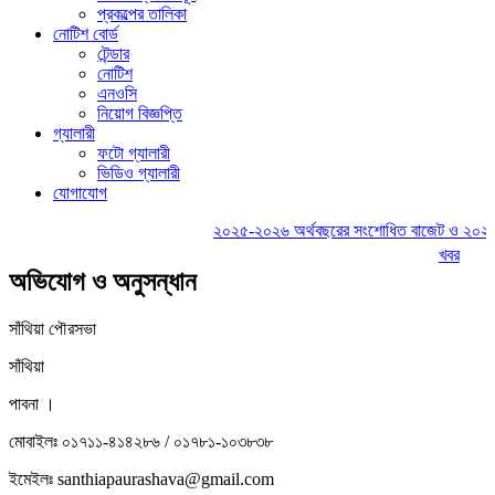
প্রকল্পের তালিকা
নোটিশ বোর্ড
টেন্ডার
নোটিশ
এনওসি
নিয়োগ বিজ্ঞপ্তি
গ্যালারী
ফটো গ্যালারী
ভিডিও গ্যালারী
যোগাযোগ
২০২৫-২০২৬ অর্থবছরের সংশোধিত বাজেট ও ২০২৬-২০
খবর
অভিযোগ ও অনুসন্ধান
সাঁথিয়া পৌরসভা
সাঁথিয়া
পাবনা ।
মোবাইলঃ ০১৭১১-৪১৪২৮৬ / ০১৭৮১-১০৩৮৩৮
ইমেইলঃ
santhiapaurashava@gmail.com