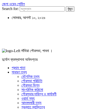
জেলা ওয়েব পোর্টাল
Search for:
সোমবার, আগস্ট ১০, ২০২৬
সাঁথিয়া পৌরসভা, পাবনা ।
দুর্যোগ ব্যবস্থাপনা অধিদপ্তর
প্রথম পাতা
সাধারণ তথ্য
ভৌগলিক তথ্য
পৌরসভা পরিচিতি
পৌরসভা ভিশন
সাংগঠনিক কাঠামো
পৌরসভার দায়িত্ব ও কার্যাবলী
ওয়ার্ড সমূহ
আদমশুমারী তথ্য
প্রখ্যাত ব্যাক্তিত্ব