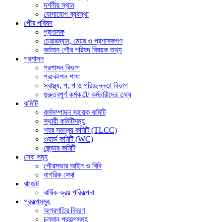
দর্শনীয় স্থান
যোগাযোগ ব্যবস্থা
পৌর পরিষদ
প্রশাসক
চেয়ারম্যান, মেয়র ও প্রশাসকগণ
বর্তমান পৌর পরিষদ বিষয়ক তথ্য
প্রশাসন
প্রশাসন বিভাগ
প্রকৌশল শাখা
স্বাস্থ্য, প, প ও পরিচ্ছন্নতা ‍বিভাগ
গুরুত্বপূর্ণ কর্মকর্তা/ কর্মচারীদের তথ্য
কমিটি
কর্মসম্পাদন সহায়ক কমিটি
স্থায়ী কমিটিসমূহ
শহর সমন্বয় কমিটি (TLCC)
ওয়ার্ড কমিটি (WC)
জে্ন্ডার কমিটি
সেবা সমূহ
পৌরসভার আইন ও বিধি
নাগরিক সেবা
বাজেট
বার্ষিক ক্রয় পরিকল্পনা
প্রকল্পসমূহ
অগ্রগতির বিবরণ
চলমান প্রকল্পসমূহ