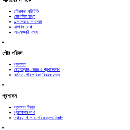
পৌরসভা পরিচিতি
ভৌগলিক তথ্য
এক নজরে পৌরসভা
নাগরিক সেবা
আদমশুমারী তথ্য
পৌর পরিষদ
প্রশাসক
চেয়ারম্যান, মেয়র ও প্রশাসকগণ
বর্তমান পৌর পরিষদ বিষয়ক তথ্য
প্রশাসন
প্রশাসন বিভাগ
প্রকৌশল শাখা
স্বাস্থ্য, প, প ও পরিচ্ছন্নতা ‍বিভাগ