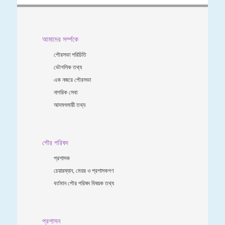
আমাদের সর্ম্পকে
পৌরসভা পরিচিতি
ভৌগলিক তথ্য
এক নজরে পৌরসভা
নাগরিক সেবা
আদমশুমারী তথ্য
পৌর পরিষদ
প্রশাসক
চেয়ারম্যান, মেয়র ও প্রশাসকগণ
বর্তমান পৌর পরিষদ বিষয়ক তথ্য
প্রশাসন