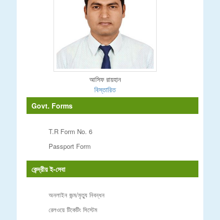
আসিফ রায়হান
বিস্তারিত
Govt. Forms
T.R Form No. 6
Passport Form
কেন্দ্রীয় ই-সেবা
অনলাইন জন্ম/মৃত্যু নিবন্ধন
রেলওয়ে টিকেটিং সিস্টেম