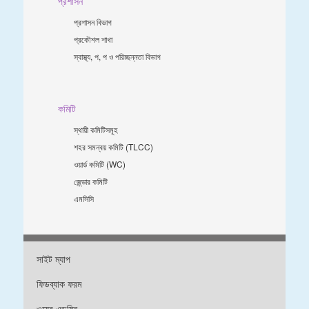
প্রশাসন
প্রশাসন বিভাগ
প্রকৌশল শাখা
স্বাস্থ্য, প, প ও পরিচ্ছন্নতা ‍বিভাগ
কমিটি
স্থায়ী কমিটিসমূহ
শহর সমন্বয় কমিটি (TLCC)
ওয়ার্ড কমিটি (WC)
জে্ন্ডার কমিটি
এমসিসি
সাইট ম্যাপ
ফিডব্যাক ফরম
ওয়েব এডমিন