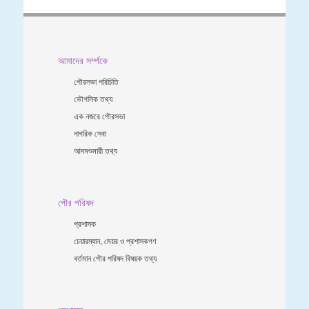
আমাদের সর্ম্পকে
পৌরসভা পরিচিতি
ভৌগলিক তথ্য
এক নজরে পৌরসভা
নাগরিক সেবা
আদমশুমারী তথ্য
পৌর পরিষদ
প্রশাসক
চেয়ারম্যান, মেয়র ও প্রশাসকগণ
বর্তমান পৌর পরিষদ বিষয়ক তথ্য