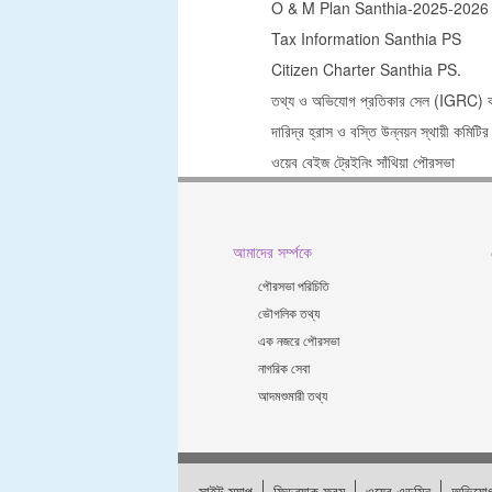
O & M Plan Santhia-2025-2026
Tax Information Santhia PS
Citizen Charter Santhia PS.
তথ্য ও অভিযোগ প্রতিকার সেল (IGRC) কম
দারিদ্র হ্রাস ও বস্তি উন্নয়ন স্থায়ী কমিটির
ওয়েব বেইজ ট্রেইনিং সাঁথিয়া পৌরসভা
আমাদের সর্ম্পকে
পৌরসভা পরিচিতি
ভৌগলিক তথ্য
এক নজরে পৌরসভা
নাগরিক সেবা
আদমশুমারী তথ্য
সাইট ম্যাপ
ফিডব্যাক ফরম
ওয়েব এডমিন
অভিযোগ