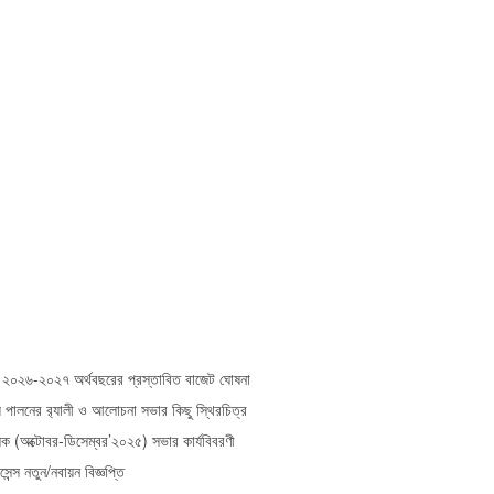
২০২৬-২০২৭ অর্থবছরের প্রস্তাবিত বাজেট ঘোষনা
য় পালনের র‌্যালী ও আলোচনা সভার কিছু স্থিরচিত্র
 (অক্টোবর-ডিসেম্বর’২০২৫) সভার কার্যবিবরণী
ন্স নতুন/নবায়ন বিজ্ঞপ্তি