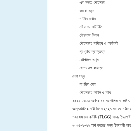
এক নজরে পৌরসভা
ওয়ার্ড সমূহ
দর্শনীয় স্থান
পৌরসভা পরিচিতি
পৌরসভা ভিশন
পৌরসভার দায়িত্ব ও কার্যাবলী
প্রখ্যাত ব্যাক্তিত্ব
ভৌগলিক তথ্য
যোগাযোগ ব্যবস্থা
সেবা সমূহ
নাগরিক সেবা
পৌরসভার আইন ও বিধি
২০২৫-২০২৬ অর্থবছরের সংশোধিত বাজেট ও 
আন্তর্জাতিক নারী দিবস’২০২৬ যথাযথ মর্যাদা
শহর সমন্বয় কমিটি (TLCC) সভার ত্রৈমাসিক
২০২৫-২০২৬ অর্থ বছরের জন্য ঠিকাদারী লাইসে