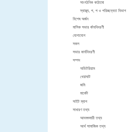
সাংগঠনিক কাঠামো
স্বাস্থ্য, প, প ও পরিচ্ছন্নতা ‍বিভাগ
বিশেষ অর্জন
মাসিক সভার র্কাযবিবরণী
যোগাযোগ
সকল
সভার কার্যবিবরণী
সম্পদ
অডিটরিয়াম
খেয়াঘাট
জমি
মার্কেট
সাইট ম্যাপ
সাধারণ তথ্য
আদমশুমারী তথ্য
আর্থ সামাজিক তথ্য