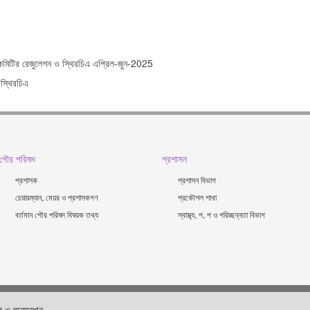
িটির রেজুলেশন ও স্থিরচিএ এপ্রিল-জুন-2025
 স্থিরচিএ
পৌর পরিষদ
প্রশাসন
প্রশাসক
প্রশাসন বিভাগ
চেয়ারম্যান, মেয়র ও প্রশাসকগণ
প্রকৌশল শাখা
বর্তমান পৌর পরিষদ বিষয়ক তথ্য
স্বাস্থ্য, প, প ও পরিচ্ছন্নতা ‍বিভাগ
 ও অনুসন্ধান