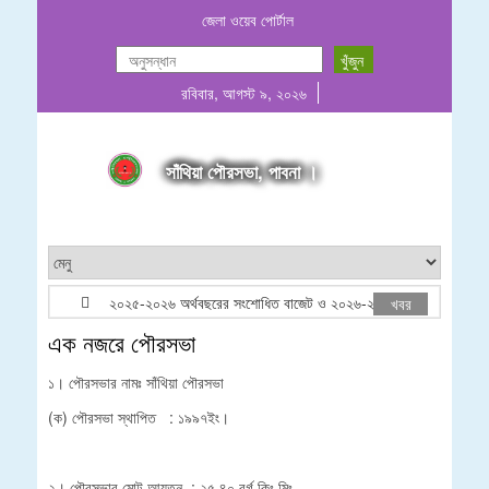
জেলা ওয়েব পোর্টাল
রবিবার, আগস্ট ৯, ২০২৬
সাঁথিয়া পৌরসভা, পাবনা ।
২০২৫-২০২৬ অর্থবছরের সংশোধিত বাজেট ও ২০২৬-২০২৭ অর্থবছরের প্রস্তাবি
খবর
এক নজরে পৌরসভা
১। পৌরসভার নামঃ সাঁথিয়া পৌরসভা
(ক) পৌরসভা স্থাপিত : ১৯৯৭ইং।
২। পৌরসভার মোট আয়তন : ২৫.৪০ বর্গ কিঃ মিঃ