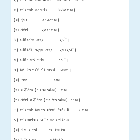
৩। পৌরসভার জনসংখ্যা : ৪১৪০২জন।
(ক) পুরুষ : ২১১৮৩জন।
(খ) মহিলা : ২০২১৯জন।
৪। মোট মৌজা সংখ্যা : ২৬টি।
৫। মোট সিট, মহল্লা সংখ্যা : ২৬+২৯টি।
৬। মোট ওয়ার্ড সংখ্যা : ০৯টি।
৭। নির্বাচিত প্রতিনিধি সংখ্যা : ১৩জন।
(ক) মেয়র : ১জন
(খ) কাউন্সিলর (সাধারন আসন) : ৯জন
(গ) মহিলা কাউন্সিলর (সংরক্ষিত আসন) : ৩জন।
৮। পৌরসভার নিয়মিত কর্মকর্তা /কর্মচারী : ৩০জন
৯। পৌর এলাকার মোট রাস্তার পরিমানঃ
(ক) পাকা রাস্তা : ৩৭ কিঃ মিঃ
(খ) ইটের রাস্তা : ৩ কিঃ মিঃ