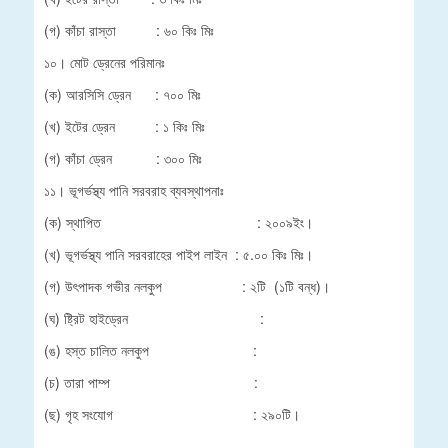
(গ) কাঁচা রাস্তা : ৬০ কিঃ মিঃ
১০। মোট ড্রেনের পরিমানঃ
(ক) আরসিসি ড্রেন : ৭০০ মিঃ
(খ) ইটের ড্রেন : ১ কিঃ মিঃ
(গ) কাঁচা ড্রেন : ৩০০ মিঃ
১১। ভূগর্ভস্থ্য পানি সরবরাহ ব্যবস্থাপনাঃ
(ক) স্থাপিত : ২০০৯ইং।
(খ) ভূগর্ভস্থ্য পানি সরবরাহের পাইপ লাইন : ৫.০০ কিঃ মিঃ।
(গ) উৎপাদক গভীর নলকুপ : ২টি (১টি বন্ধ)।
(ঘ) ষ্ট্রিট হাইড্রেন :
(ঙ) হস্ত চালিত নলকুপ :
(চ) তারা পাম্প :
(ছ) গৃহ সংযোগ : ২৯০টি।