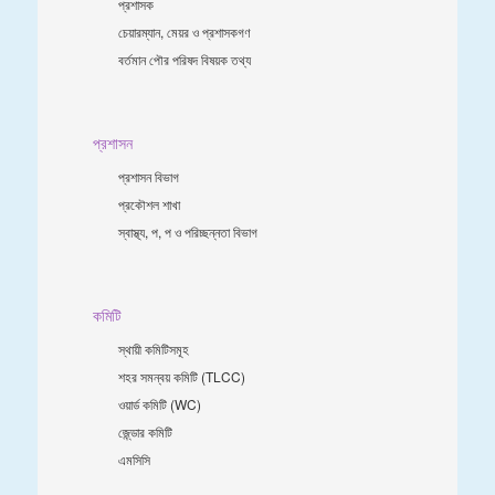
প্রশাসক
চেয়ারম্যান, মেয়র ও প্রশাসকগণ
বর্তমান পৌর পরিষদ বিষয়ক তথ্য
প্রশাসন
প্রশাসন বিভাগ
প্রকৌশল শাখা
স্বাস্থ্য, প, প ও পরিচ্ছন্নতা ‍বিভাগ
কমিটি
স্থায়ী কমিটিসমূহ
শহর সমন্বয় কমিটি (TLCC)
ওয়ার্ড কমিটি (WC)
জে্ন্ডার কমিটি
এমসিসি