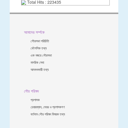
Total Hits : 223435
আমাদের সর্ম্পকে
পৌরসভা পরিচিতি
ভৌগলিক তথ্য
এক নজরে পৌরসভা
নাগরিক সেবা
আদমশুমারী তথ্য
পৌর পরিষদ
প্রশাসক
চেয়ারম্যান, মেয়র ও প্রশাসকগণ
বর্তমান পৌর পরিষদ বিষয়ক তথ্য