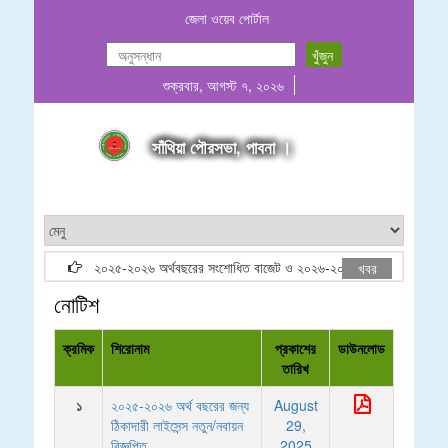
জেলা ওয়েব পোর্টাল
শুক্রবার, আগস্ট ৭, ২০২৬
সাঁথিয়া পৌরসভা, পাবনা ।
২০২৫-২০২৬ অর্থবছরের সংশোধিত বাজেট ও ২০২৬-২০২৭ অর্থবছরের প্রস্তাবিত
খবর
নোটিশ
ক্রমিক
শিরোনাম
প্রকাশের
ডাউনলোড
তারিখ
১
২০২৫-২০২৬ অর্থ বছরের জন্য
August
ঠিকাদারী লাইসেন্স নতুন/নবায়ন
29,
বিজ্ঞপ্তি
2025