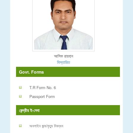
আসিফ রায়হান
বিস্তারিত
Govt. Forms
T.R Form No. 6
Passport Form
কেন্দ্রীয় ই-সেবা
অনলাইন জন্ম/মৃত্যু নিবন্ধন