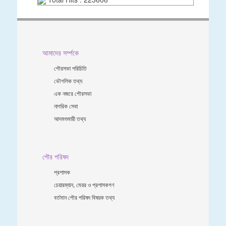
আমাদের সর্ম্পকে
পৌরসভা পরিচিতি
ভৌগলিক তথ্য
এক নজরে পৌরসভা
নাগরিক সেবা
আদমশুমারী তথ্য
পৌর পরিষদ
প্রশাসক
চেয়ারম্যান, মেয়র ও প্রশাসকগণ
বর্তমান পৌর পরিষদ বিষয়ক তথ্য