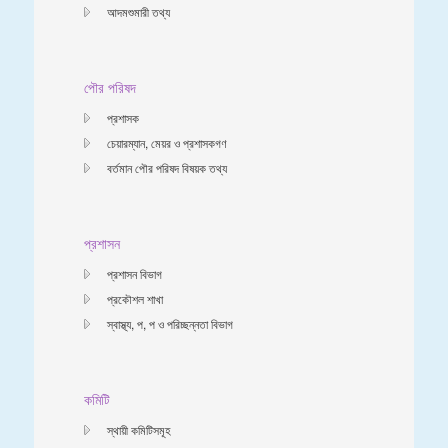
আদমশুমারী তথ্য
পৌর পরিষদ
প্রশাসক
চেয়ারম্যান, মেয়র ও প্রশাসকগণ
বর্তমান পৌর পরিষদ বিষয়ক তথ্য
প্রশাসন
প্রশাসন বিভাগ
প্রকৌশল শাখা
স্বাস্থ্য, প, প ও পরিচ্ছন্নতা ‍বিভাগ
কমিটি
স্থায়ী কমিটিসমূহ