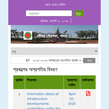
জেলা ওয়েব পোর্টাল
রবিবার, আগস্ট ৯, ২০২৬
সাঁথিয়া পৌরসভা, পাবনা ।
২০২৫-২০২৬ অর্থবছরের সংশোধিত বাজেট ও ২০২৬-২০২৭ অর্থবছরের প্
খবর
প্রকল্পের অগ্রগতির বিবরণ
ক্রমিক
শিরোনাম
প্রকাশের
ডাউনলোড
তারিখ
১
Information about all
April
infrastructure
20,
developments
2025
undertaken under the