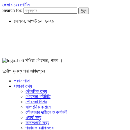
জেলা ওয়েব পোর্টাল
Search for:
সোমবার, আগস্ট ১০, ২০২৬
সাঁথিয়া পৌরসভা, পাবনা ।
দুর্যোগ ব্যবস্থাপনা অধিদপ্তর
প্রথম পাতা
সাধারণ তথ্য
ভৌগলিক তথ্য
পৌরসভা পরিচিতি
পৌরসভা ভিশন
সাংগঠনিক কাঠামো
পৌরসভার দায়িত্ব ও কার্যাবলী
ওয়ার্ড সমূহ
আদমশুমারী তথ্য
প্রখ্যাত ব্যাক্তিত্ব