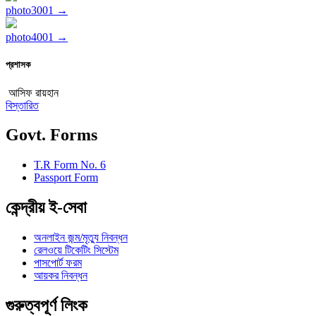
photo3001 →
photo4001 →
প্রশাসক
আসিফ রায়হান
বিস্তারিত
Govt. Forms
T.R Form No. 6
Passport Form
কেন্দ্রীয় ই-সেবা
অনলাইন জন্ম/মৃত্যু নিবন্ধন
রেলওয়ে টিকেটিং সিস্টেম
পাসপোর্ট ফরম
আয়কর নিবন্ধন
গুরুত্বপূর্ণ লিংক