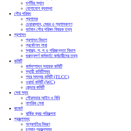
দর্শনীয় স্থান
যোগাযোগ ব্যবস্থা
পৌর পরিষদ
প্রশাসক
চেয়ারম্যান, মেয়র ও প্রশাসকগণ
বর্তমান পৌর পরিষদ বিষয়ক তথ্য
প্রশাসন
প্রশাসন বিভাগ
প্রকৌশল শাখা
স্বাস্থ্য, প, প ও পরিচ্ছন্নতা ‍বিভাগ
গুরুত্বপূর্ণ কর্মকর্তা/ কর্মচারীদের তথ্য
কমিটি
কর্মসম্পাদন সহায়ক কমিটি
স্থায়ী কমিটিসমূহ
শহর সমন্বয় কমিটি (TLCC)
ওয়ার্ড কমিটি (WC)
জে্ন্ডার কমিটি
সেবা সমূহ
পৌরসভার আইন ও বিধি
নাগরিক সেবা
বাজেট
বার্ষিক ক্রয় পরিকল্পনা
প্রকল্পসমূহ
অগ্রগতির বিবরণ
চলমান প্রকল্পসমূহ