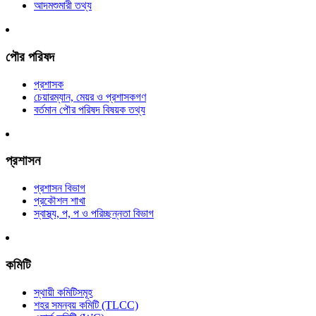
আদমশুমারী তথ্য
পৌর পরিষদ
প্রশাসক
চেয়ারম্যান, মেয়র ও প্রশাসকগণ
বর্তমান পৌর পরিষদ বিষয়ক তথ্য
প্রশাসন
প্রশাসন বিভাগ
প্রকৌশল শাখা
স্বাস্থ্য, প, প ও পরিচ্ছন্নতা ‍বিভাগ
কমিটি
স্থায়ী কমিটিসমূহ
শহর সমন্বয় কমিটি (TLCC)