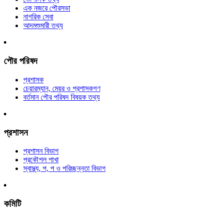
এক নজরে পৌরসভা
নাগরিক সেবা
আদমশুমারী তথ্য
পৌর পরিষদ
প্রশাসক
চেয়ারম্যান, মেয়র ও প্রশাসকগণ
বর্তমান পৌর পরিষদ বিষয়ক তথ্য
প্রশাসন
প্রশাসন বিভাগ
প্রকৌশল শাখা
স্বাস্থ্য, প, প ও পরিচ্ছন্নতা ‍বিভাগ
কমিটি