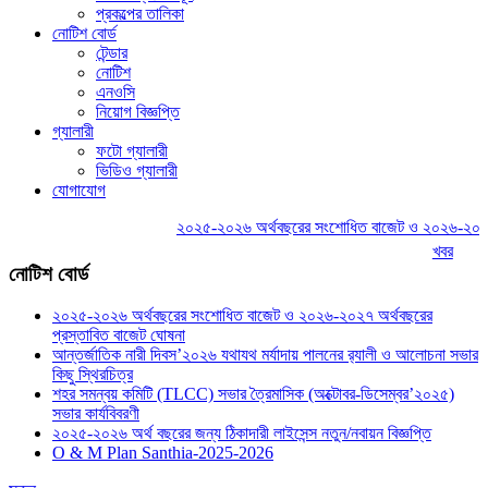
প্রকল্পের তালিকা
নোটিশ বোর্ড
টেন্ডার
নোটিশ
এনওসি
নিয়োগ বিজ্ঞপ্তি
গ্যালারী
ফটো গ্যালারী
ভিডিও গ্যালারী
যোগাযোগ
২০২৫-২০২৬ অর্থবছরের সংশোধিত বাজেট ও ২০২৬-২০২৭ অর্থ
খবর
নোটিশ বোর্ড
২০২৫-২০২৬ অর্থবছরের সংশোধিত বাজেট ও ২০২৬-২০২৭ অর্থবছরের
প্রস্তাবিত বাজেট ঘোষনা
আন্তর্জাতিক নারী দিবস’২০২৬ যথাযথ মর্যাদায় পালনের র‌্যালী ও আলোচনা সভার
কিছু স্থিরচিত্র
শহর সমন্বয় কমিটি (TLCC) সভার ত্রৈমাসিক (অক্টোবর-ডিসেম্বর’২০২৫)
সভার কার্যবিবরণী
২০২৫-২০২৬ অর্থ বছরের জন্য ঠিকাদারী লাইসেন্স নতুন/নবায়ন বিজ্ঞপ্তি
O & M Plan Santhia-2025-2026