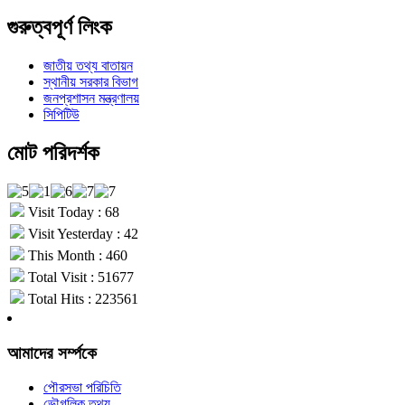
গুরুত্বপূর্ণ লিংক
জাতীয় তথ্য বাতায়ন
স্থানীয় সরকার বিভাগ
জনপ্রশাসন মন্ত্রণালয়
সিপিটিউ
মোট পরিদর্শক
Visit Today : 68
Visit Yesterday : 42
This Month : 460
Total Visit : 51677
Total Hits : 223561
আমাদের সর্ম্পকে
পৌরসভা পরিচিতি
ভৌগলিক তথ্য