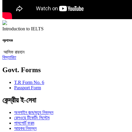
Introduction to IELTS
প্রশাসক
আসিফ রায়হান
বিস্তারিত
Govt. Forms
T.R Form No. 6
Passport Form
কেন্দ্রীয় ই-সেবা
অনলাইন জন্ম/মৃত্যু নিবন্ধন
রেলওয়ে টিকেটিং সিস্টেম
পাসপোর্ট ফরম
আয়কর নিবন্ধন