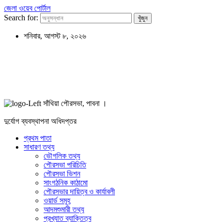
জেলা ওয়েব পোর্টাল
Search for:
শনিবার, আগস্ট ৮, ২০২৬
সাঁথিয়া পৌরসভা, পাবনা ।
দুর্যোগ ব্যবস্থাপনা অধিদপ্তর
প্রথম পাতা
সাধারণ তথ্য
ভৌগলিক তথ্য
পৌরসভা পরিচিতি
পৌরসভা ভিশন
সাংগঠনিক কাঠামো
পৌরসভার দায়িত্ব ও কার্যাবলী
ওয়ার্ড সমূহ
আদমশুমারী তথ্য
প্রখ্যাত ব্যাক্তিত্ব