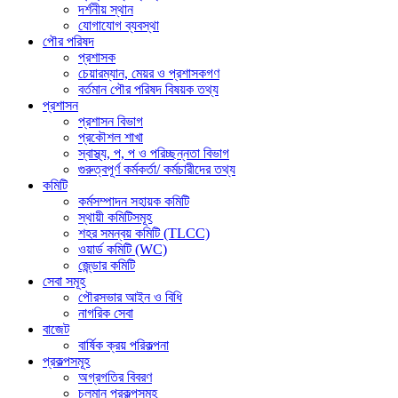
দর্শনীয় স্থান
যোগাযোগ ব্যবস্থা
পৌর পরিষদ
প্রশাসক
চেয়ারম্যান, মেয়র ও প্রশাসকগণ
বর্তমান পৌর পরিষদ বিষয়ক তথ্য
প্রশাসন
প্রশাসন বিভাগ
প্রকৌশল শাখা
স্বাস্থ্য, প, প ও পরিচ্ছন্নতা ‍বিভাগ
গুরুত্বপূর্ণ কর্মকর্তা/ কর্মচারীদের তথ্য
কমিটি
কর্মসম্পাদন সহায়ক কমিটি
স্থায়ী কমিটিসমূহ
শহর সমন্বয় কমিটি (TLCC)
ওয়ার্ড কমিটি (WC)
জে্ন্ডার কমিটি
সেবা সমূহ
পৌরসভার আইন ও বিধি
নাগরিক সেবা
বাজেট
বার্ষিক ক্রয় পরিকল্পনা
প্রকল্পসমূহ
অগ্রগতির বিবরণ
চলমান প্রকল্পসমূহ