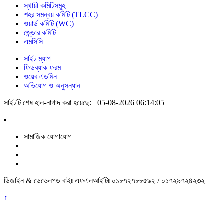
স্থায়ী কমিটিসমূহ
শহর সমন্বয় কমিটি (TLCC)
ওয়ার্ড কমিটি (WC)
জে্ন্ডার কমিটি
এমসিসি
সাইট ম্যাপ
ফিডব্যাক ফরম
ওয়েব এডমিন
অভিযোগ ও অনুসন্ধান
সাইটটি শেষ হাল-নাগাদ করা হয়েছে:
05-08-2026 06:14:05
সামাজিক যোগাযোগ
ডিজাইন & ডেভেলপড বাইঃ এফএলআইটিঃ ০১৮৭২৭৮৮৫৯২ / ০১৭২৯৭২৪২৩২
↑