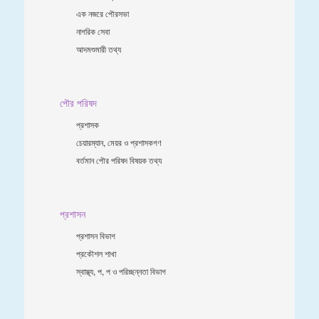
এক নজরে পৌরসভা
নাগরিক সেবা
আদমশুমারী তথ্য
পৌর পরিষদ
প্রশাসক
চেয়ারম্যান, মেয়র ও প্রশাসকগণ
বর্তমান পৌর পরিষদ বিষয়ক তথ্য
প্রশাসন
প্রশাসন বিভাগ
প্রকৌশল শাখা
স্বাস্থ্য, প, প ও পরিচ্ছন্নতা ‍বিভাগ