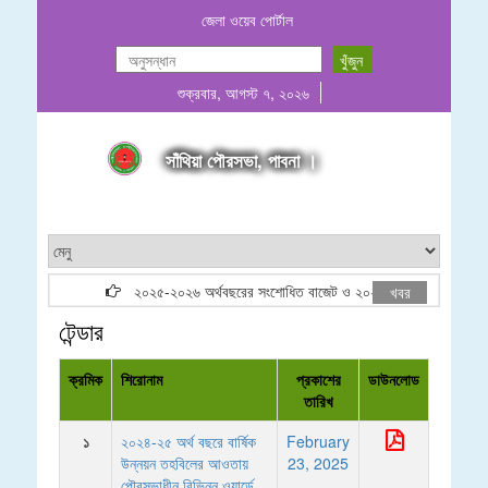
জেলা ওয়েব পোর্টাল
শুক্রবার, আগস্ট ৭, ২০২৬
সাঁথিয়া পৌরসভা, পাবনা ।
২০২৫-২০২৬ অর্থবছরের সংশোধিত বাজেট ও ২০২৬-২০২৭ অর্থবছরের প্রস
খবর
টেন্ডার
ক্রমিক
শিরোনাম
প্রকাশের
ডাউনলোড
তারিখ
১
২০২৪-২৫ অর্থ বছরে বার্ষিক
February
উন্নয়ন তহবিলের আওতায়
23, 2025
পৌরসভাধীন বিভিন্ন ওয়ার্ডে