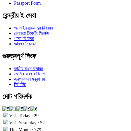
Passport Form
কেন্দ্রীয় ই-সেবা
অনলাইন জন্ম/মৃত্যু নিবন্ধন
রেলওয়ে টিকেটিং সিস্টেম
পাসপোর্ট ফরম
আয়কর নিবন্ধন
গুরুত্বপূর্ণ লিংক
জাতীয় তথ্য বাতায়ন
স্থানীয় সরকার বিভাগ
জনপ্রশাসন মন্ত্রণালয়
সিপিটিউ
মোট পরিদর্শক
Visit Today : 29
Visit Yesterday : 52
This Month : 379