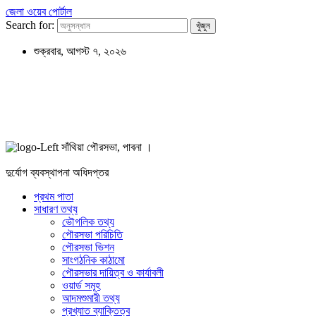
জেলা ওয়েব পোর্টাল
Search for:
শুক্রবার, আগস্ট ৭, ২০২৬
সাঁথিয়া পৌরসভা, পাবনা ।
দুর্যোগ ব্যবস্থাপনা অধিদপ্তর
প্রথম পাতা
সাধারণ তথ্য
ভৌগলিক তথ্য
পৌরসভা পরিচিতি
পৌরসভা ভিশন
সাংগঠনিক কাঠামো
পৌরসভার দায়িত্ব ও কার্যাবলী
ওয়ার্ড সমূহ
আদমশুমারী তথ্য
প্রখ্যাত ব্যাক্তিত্ব