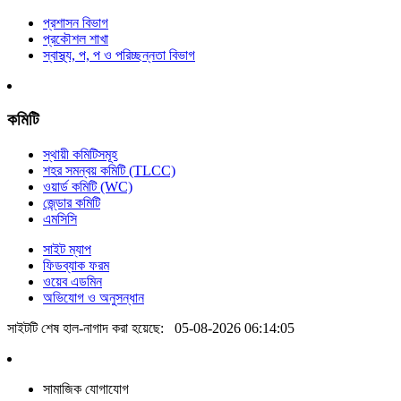
প্রশাসন বিভাগ
প্রকৌশল শাখা
স্বাস্থ্য, প, প ও পরিচ্ছন্নতা ‍বিভাগ
কমিটি
স্থায়ী কমিটিসমূহ
শহর সমন্বয় কমিটি (TLCC)
ওয়ার্ড কমিটি (WC)
জে্ন্ডার কমিটি
এমসিসি
সাইট ম্যাপ
ফিডব্যাক ফরম
ওয়েব এডমিন
অভিযোগ ও অনুসন্ধান
সাইটটি শেষ হাল-নাগাদ করা হয়েছে:
05-08-2026 06:14:05
সামাজিক যোগাযোগ