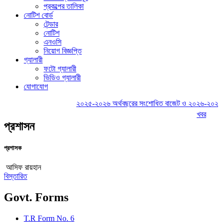
প্রকল্পের তালিকা
নোটিশ বোর্ড
টেন্ডার
নোটিশ
এনওসি
নিয়োগ বিজ্ঞপ্তি
গ্যালারী
ফটো গ্যালারী
ভিডিও গ্যালারী
যোগাযোগ
২০২৫-২০২৬ অর্থবছরের সংশোধিত বাজেট ও ২০২৬-২০২৭ অর্
খবর
প্রশাসন
প্রশাসক
আসিফ রায়হান
বিস্তারিত
Govt. Forms
T.R Form No. 6