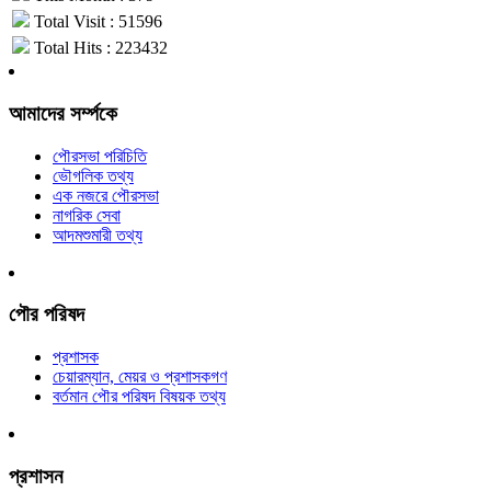
Total Visit : 51596
Total Hits : 223432
আমাদের সর্ম্পকে
পৌরসভা পরিচিতি
ভৌগলিক তথ্য
এক নজরে পৌরসভা
নাগরিক সেবা
আদমশুমারী তথ্য
পৌর পরিষদ
প্রশাসক
চেয়ারম্যান, মেয়র ও প্রশাসকগণ
বর্তমান পৌর পরিষদ বিষয়ক তথ্য
প্রশাসন