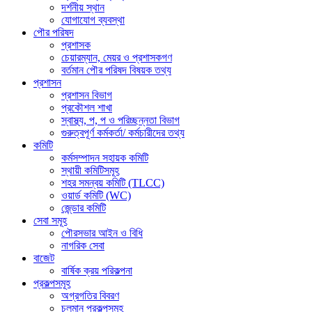
দর্শনীয় স্থান
যোগাযোগ ব্যবস্থা
পৌর পরিষদ
প্রশাসক
চেয়ারম্যান, মেয়র ও প্রশাসকগণ
বর্তমান পৌর পরিষদ বিষয়ক তথ্য
প্রশাসন
প্রশাসন বিভাগ
প্রকৌশল শাখা
স্বাস্থ্য, প, প ও পরিচ্ছন্নতা ‍বিভাগ
গুরুত্বপূর্ণ কর্মকর্তা/ কর্মচারীদের তথ্য
কমিটি
কর্মসম্পাদন সহায়ক কমিটি
স্থায়ী কমিটিসমূহ
শহর সমন্বয় কমিটি (TLCC)
ওয়ার্ড কমিটি (WC)
জে্ন্ডার কমিটি
সেবা সমূহ
পৌরসভার আইন ও বিধি
নাগরিক সেবা
বাজেট
বার্ষিক ক্রয় পরিকল্পনা
প্রকল্পসমূহ
অগ্রগতির বিবরণ
চলমান প্রকল্পসমূহ