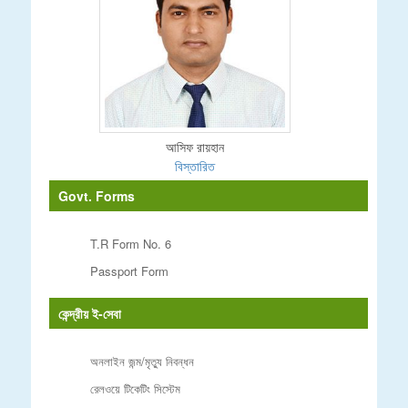
আসিফ রায়হান
বিস্তারিত
Govt. Forms
T.R Form No. 6
Passport Form
কেন্দ্রীয় ই-সেবা
অনলাইন জন্ম/মৃত্যু নিবন্ধন
রেলওয়ে টিকেটিং সিস্টেম