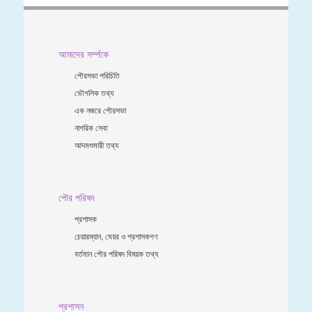
আমাদের সর্ম্পকে
পৌরসভা পরিচিতি
ভৌগলিক তথ্য
এক নজরে পৌরসভা
নাগরিক সেবা
আদমশুমারী তথ্য
পৌর পরিষদ
প্রশাসক
চেয়ারম্যান, মেয়র ও প্রশাসকগণ
বর্তমান পৌর পরিষদ বিষয়ক তথ্য
প্রশাসন