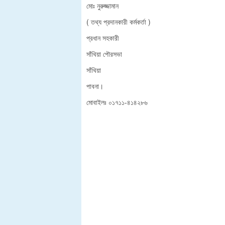
মোঃ নুরুজ্জামান
( তথ্য প্রদানকারী কর্মকর্তা )
প্রধান সহকারী
সাঁথিয়া
পৌরসভা
সাঁথিয়া
পাবনা
।
মোবাইলঃ ০১৭১১-৪১৪২৮৬